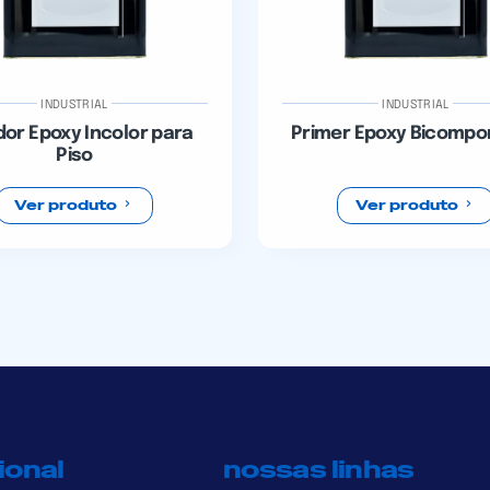
INDUSTRIAL
INDUSTRIAL
dor Epoxy Incolor para
Primer Epoxy Bicomp
Piso
Ver produto
Ver produto
ional
nossas linhas